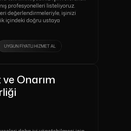
ış profesyonelleri listeliyoruz.
eri değerlendirmeleriyle, işinizi
ik içindeki doğru ustaya
.
UYGUN FIYATLI HIZMET AL
t ve Onarım
liği