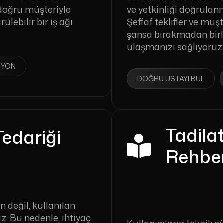
doğru müşteriyle
ve yetkinliği doğrulanm
ülebilir bir iş ağı
Şeffaf teklifler ve müşt
şansa bırakmadan birl
ulaşmanızı sağlıyoruz
SYON
DOĞRU USTAYI BUL
Tadila
edariği
Rehber
in değil, kullanılan
z. Bu nedenle, ihtiyaç