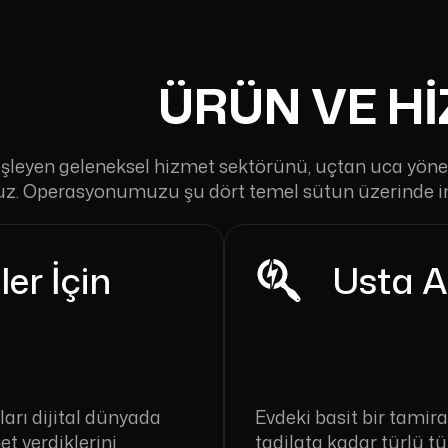
ÜRÜN VE H
i işleyen geleneksel hizmet sektörünü, uçtan uca yöne
oruz. Operasyonumuzu şu dört temel sütun üzerinde i
er İçin
Usta A
ıları dijital dünyada
Evdeki basit bir tamira
t verdiklerini
tadilata kadar türlü tür